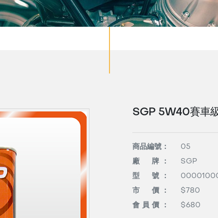
SGP 5W40賽
商品編號：
05
廠 牌 ：
SGP
型 號 ：
0000100
市 價 ：
$780
會 員 價 ：
$680