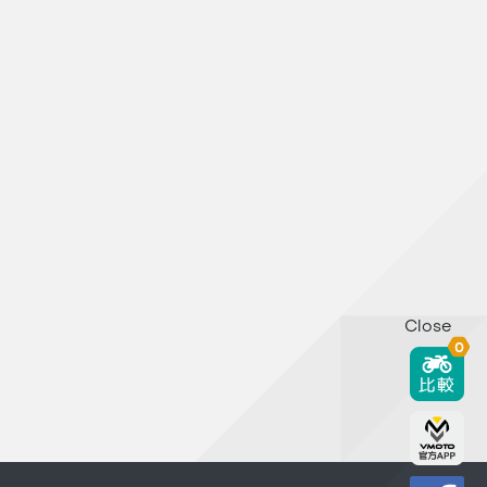
Close
0