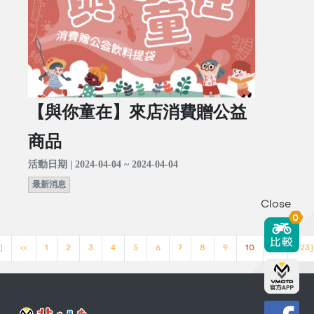
【與你童在】來店消費贈公益
商品
活動日期 | 2024-04-04 ~ 2024-04-04
最新消息
Close
0
]
<<
1
2
3
4
5
6
7
8
9
10
>>
[23]