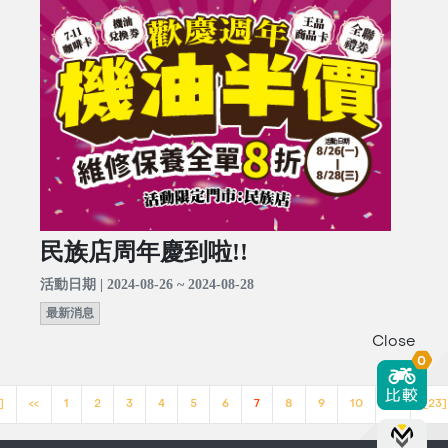
民族店周年慶到啦!!
活動日期 | 2024-08-26 ~ 2024-08-28
最新消息
Close
0
]
<<
1
2
3
4
5
6
7
8
9
10
>>
[23]