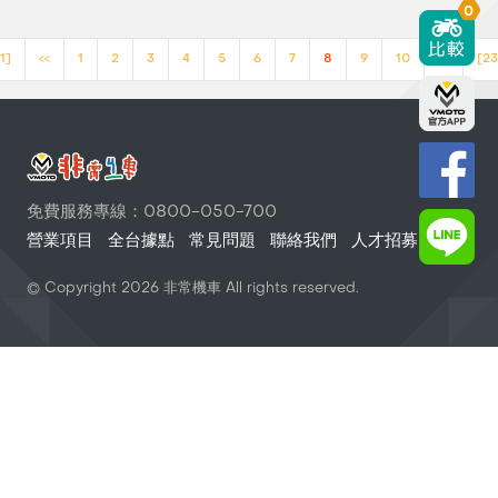
0
1]
<<
1
2
3
4
5
6
7
8
9
10
>>
[23
免費服務專線：0800-050-700
營業項目
全台據點
常見問題
聯絡我們
人才招募
© Copyright
2026
非常機車 All rights reserved.