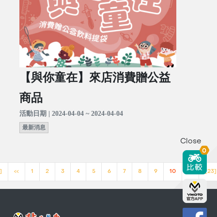
【與你童在】來店消費贈公益
商品
活動日期 | 2024-04-04 ~ 2024-04-04
最新消息
Close
0
]
<<
1
2
3
4
5
6
7
8
9
10
>>
[23]