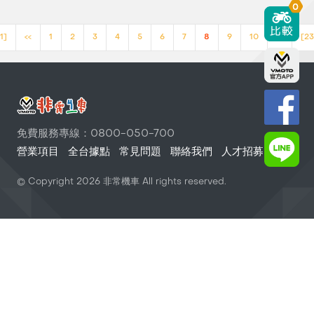
0
1]
<<
1
2
3
4
5
6
7
8
9
10
>>
[23
免費服務專線：0800-050-700
營業項目
全台據點
常見問題
聯絡我們
人才招募
© Copyright
2026
非常機車 All rights reserved.