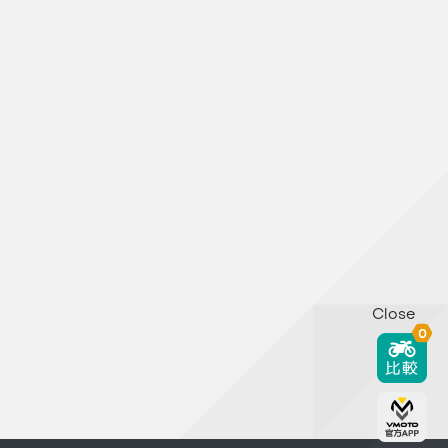
Close
0