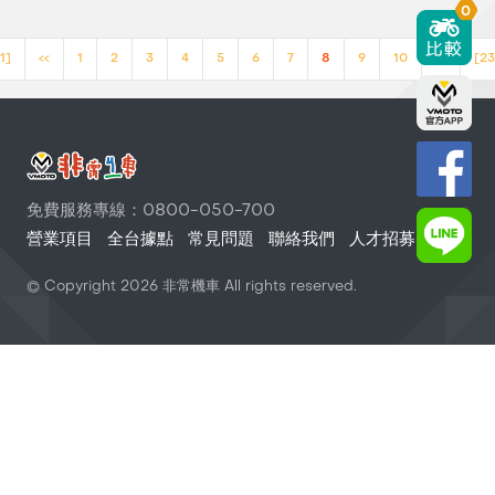
0
1]
<<
1
2
3
4
5
6
7
8
9
10
>>
[23
免費服務專線：0800-050-700
營業項目
全台據點
常見問題
聯絡我們
人才招募
© Copyright
2026
非常機車 All rights reserved.