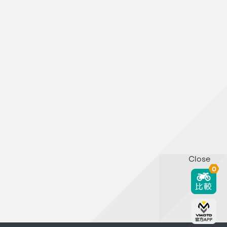
Close
0