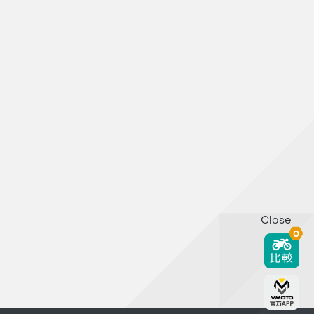
Close
0