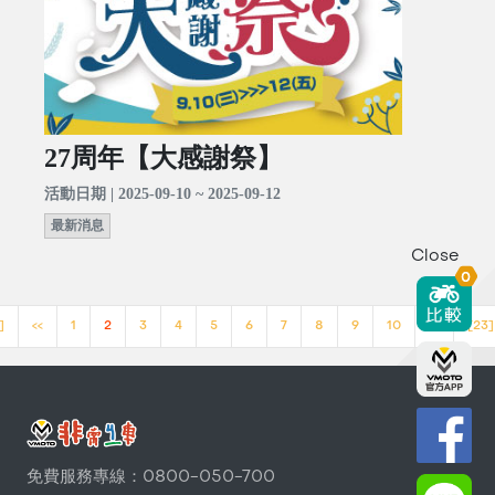
27周年【大感謝祭】
活動日期 | 2025-09-10 ~ 2025-09-12
最新消息
Close
0
]
<<
1
2
3
4
5
6
7
8
9
10
>>
[23]
免費服務專線：0800-050-700