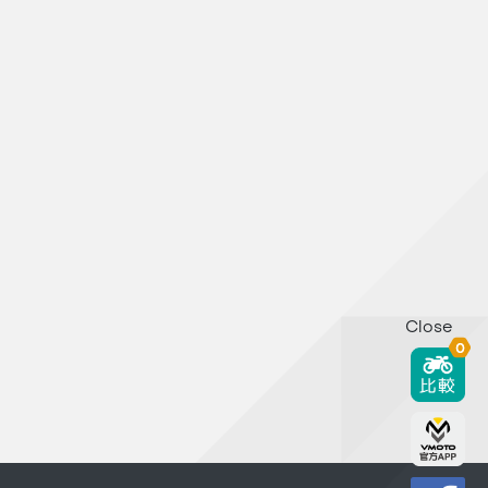
Close
0