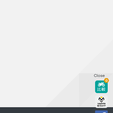
Close
0