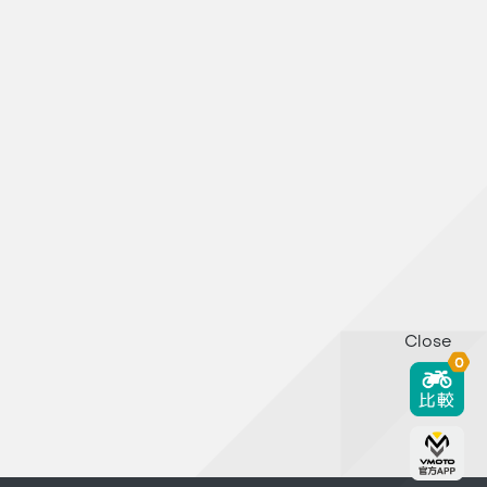
Close
0