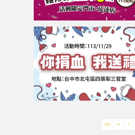
[1]
<<
1