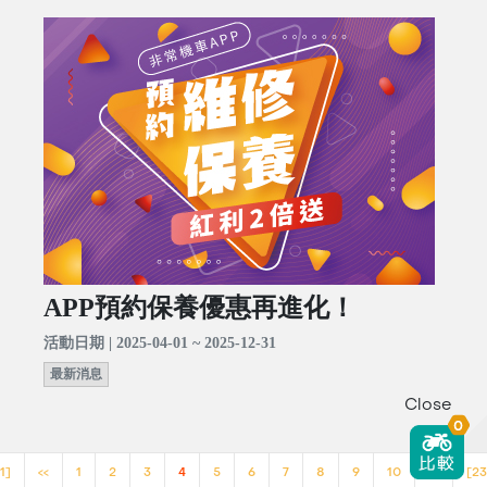
APP預約保養優惠再進化！
活動日期 | 2025-04-01 ~ 2025-12-31
最新消息
Close
0
1]
<<
1
2
3
4
5
6
7
8
9
10
>>
[23