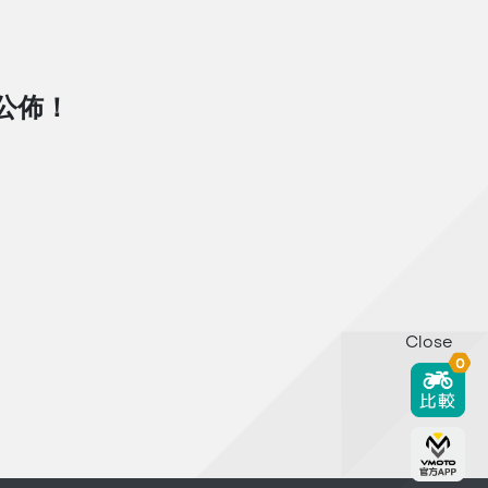
D公佈！
Close
0