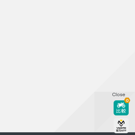
Close
0