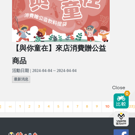
【與你童在】來店消費贈公益
商品
活動日期 | 2024-04-04 ~ 2024-04-04
最新消息
Close
0
]
<<
1
2
3
4
5
6
7
8
9
10
>>
[23]