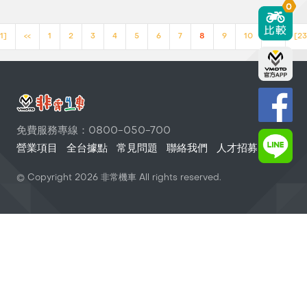
0
1]
<<
1
2
3
4
5
6
7
8
9
10
>>
[23
免費服務專線：0800-050-700
營業項目
全台據點
常見問題
聯絡我們
人才招募
© Copyright
2026
非常機車 All rights reserved.