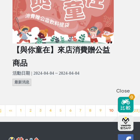
【與你童在】來店消費贈公益
商品
活動日期 | 2024-04-04 ~ 2024-04-04
最新消息
Close
0
]
<<
1
2
3
4
5
6
7
8
9
10
>>
[23]