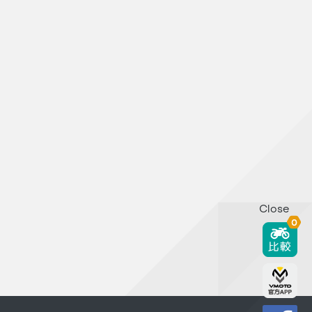
Close
0