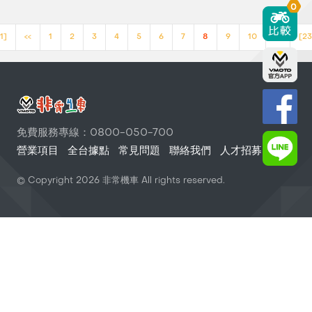
0
1]
<<
1
2
3
4
5
6
7
8
9
10
>>
[23
免費服務專線：0800-050-700
營業項目
全台據點
常見問題
聯絡我們
人才招募
© Copyright
2026
非常機車 All rights reserved.