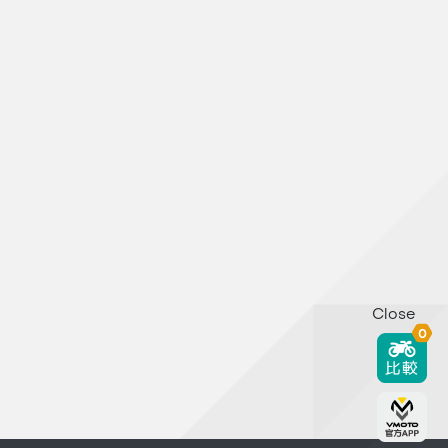
Close
0