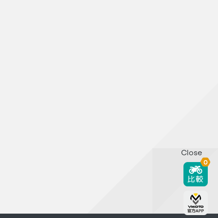
Close
0