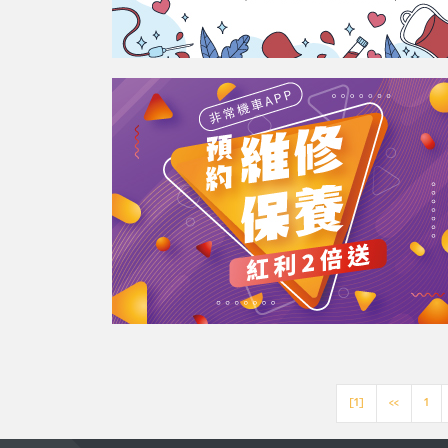
[1]
<<
1