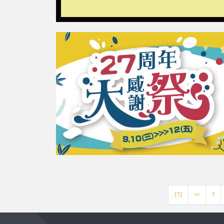
[1]
<<
1