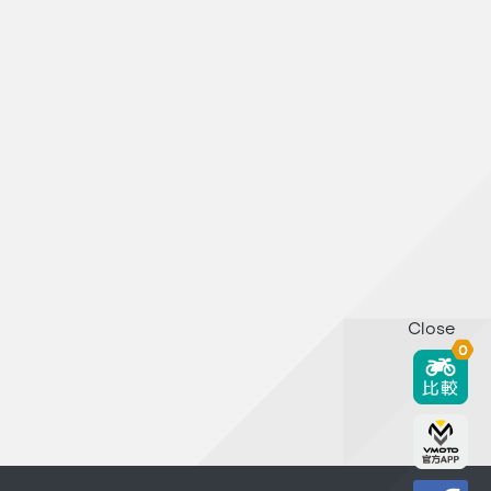
Close
0