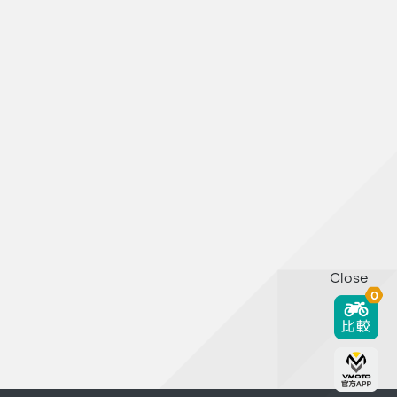
Close
0