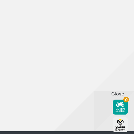
Close
0