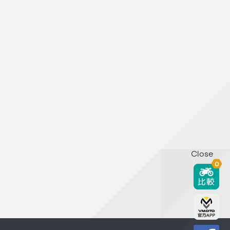
Close
0