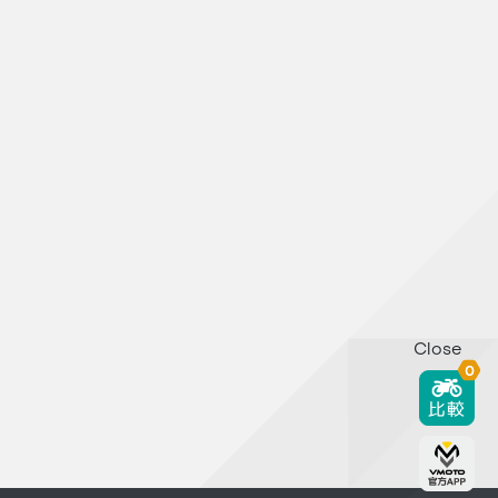
Close
0