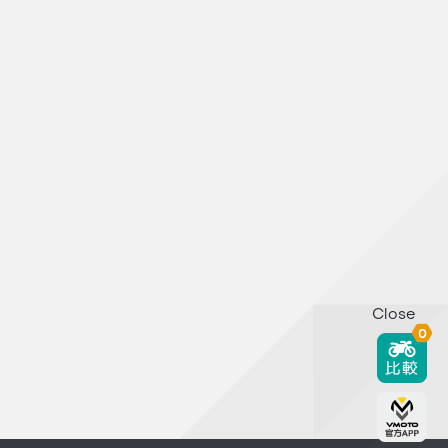
Close
0