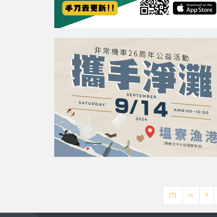
[1]
<<
1