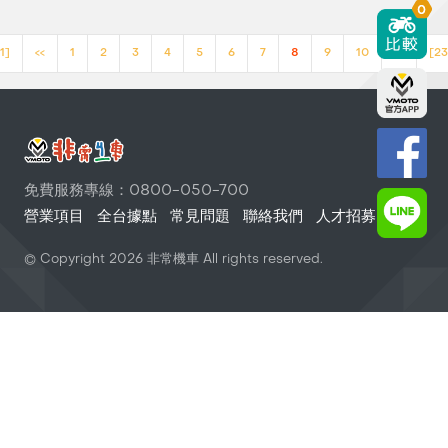
0
1]
<<
1
2
3
4
5
6
7
8
9
10
>>
[23
免費服務專線：0800-050-700
營業項目
全台據點
常見問題
聯絡我們
人才招募
© Copyright
2026
非常機車 All rights reserved.