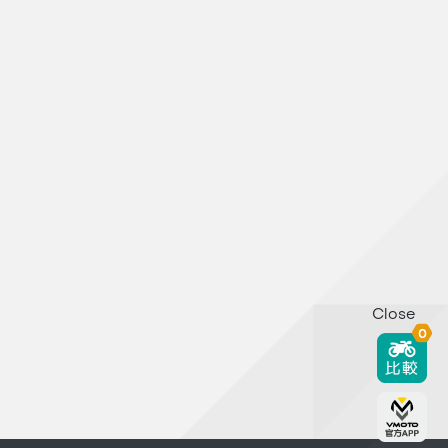
Close
0