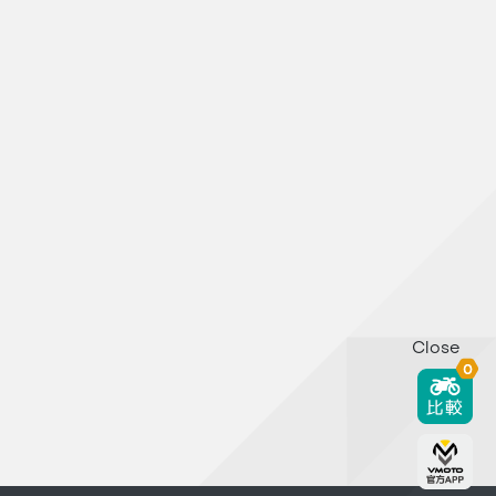
Close
0