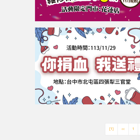
[1]
<<
1