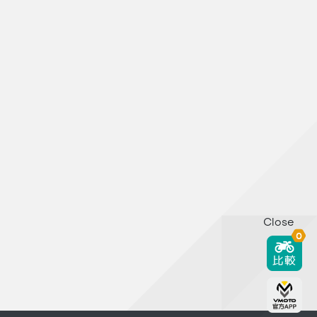
Close
0