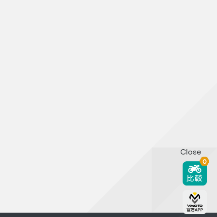
Close
0