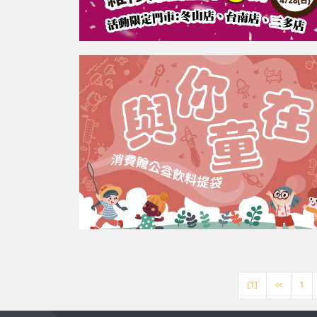
[1]
<<
1