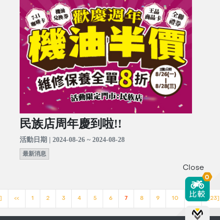
民族店周年慶到啦!!
活動日期 | 2024-08-26 ~ 2024-08-28
最新消息
Close
0
]
<<
1
2
3
4
5
6
7
8
9
10
>>
[23]