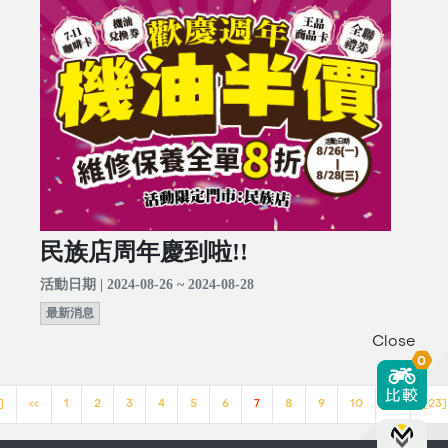
民族店周年慶到啦!!
活動日期 | 2024-08-26 ~ 2024-08-28
最新消息
Close
0
]
<<
1
2
3
4
5
6
7
8
9
10
>>
[23]