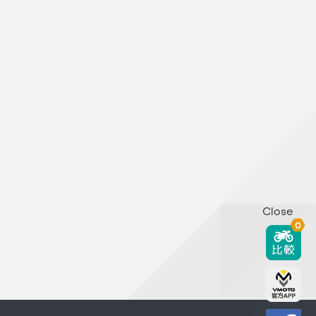
Close
0