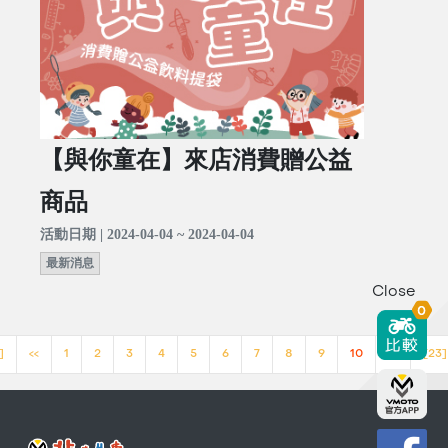
【與你童在】來店消費贈公益
商品
活動日期 | 2024-04-04 ~ 2024-04-04
最新消息
Close
0
]
<<
1
2
3
4
5
6
7
8
9
10
>>
[23]