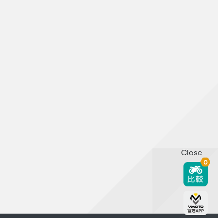
Close
0