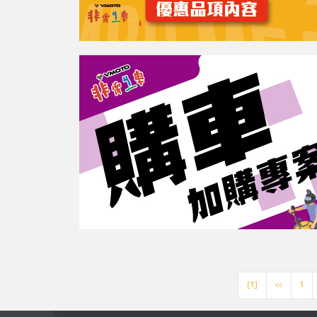
[1]
<<
1