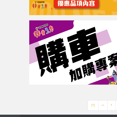
[1]
<<
1