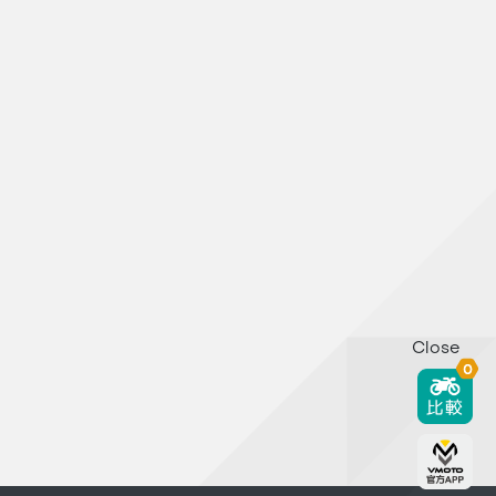
Close
0