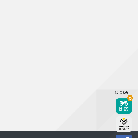
Close
0