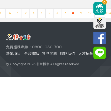
0
1]
<<
1
2
3
4
5
6
7
8
9
10
>>
[23
免費服務專線：0800-050-700
營業項目
全台據點
常見問題
聯絡我們
人才招募
© Copyright
2026
非常機車 All rights reserved.