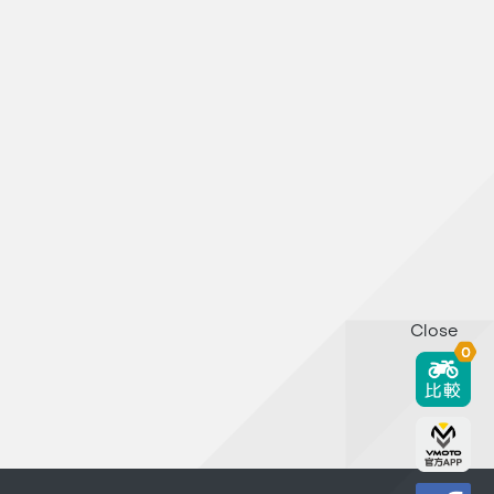
Close
0