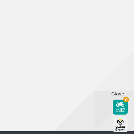
Close
0