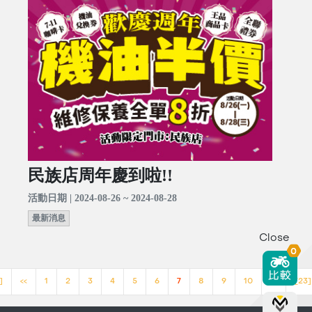
民族店周年慶到啦!!
活動日期 | 2024-08-26 ~ 2024-08-28
最新消息
Close
0
]
<<
1
2
3
4
5
6
7
8
9
10
>>
[23]