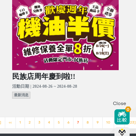
民族店周年慶到啦!!
活動日期 | 2024-08-26 ~ 2024-08-28
最新消息
Close
0
]
<<
1
2
3
4
5
6
7
8
9
10
>>
[23]